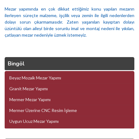
Mezar yapımında en çok dikkat ettiğimiz konu yapılan mezarın
ilerleyen süreçte malzeme, işçilik veya zemin ile ilgili nedenlerden
dolayı sorun çıkarmamasıdır. Zaten yaşanılan kayıptan dolayı
üzüntülü olan aileyi birde sorunlu imal ve montaj nedeni ile yıkılan,
çatlayan mezar nedeniyle üzmek istemeyiz.
Bingöl
Beyaz Mozaik Mezar Yapımı
Granit Mezar Yapımı
Mermer Mezar Yapımı
Mermer Üzerine CNC Resim İşleme
Uygun Ucuz Mezar Yapımı