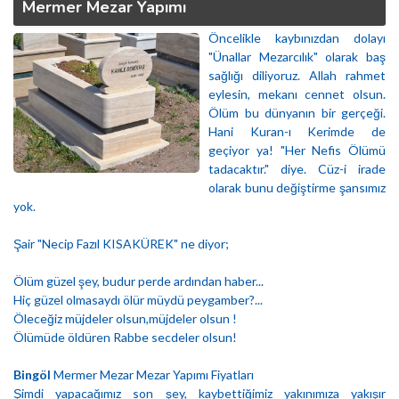
Mermer Mezar Yapımı
Öncelikle kaybınızdan dolayı
"Ünallar Mezarcılık" olarak baş
sağlığı diliyoruz. Allah rahmet
eylesin, mekanı cennet olsun.
Ölüm bu dünyanın bir gerçeği.
Hani Kuran-ı Kerimde de
geçiyor ya! "Her Nefis Ölümü
tadacaktır." diye. Cüz-i irade
olarak bunu değiştirme şansımız
yok.
Şair "Necip Fazıl KISAKÜREK" ne diyor;
Ölüm güzel şey, budur perde ardından haber...
Hiç güzel olmasaydı ölür müydü peygamber?...
Öleceğiz müjdeler olsun,müjdeler olsun !
Ölümüde öldüren Rabbe secdeler olsun!
Bingöl
Mermer Mezar Mezar Yapımı Fiyatları
Şimdi yapacağımız son şey, kaybettiğimiz yakınımıza yakışır